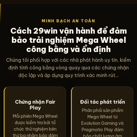
MINH BẠCH AN TOÀN
Cách 29win vận hành để đảm
bảo trải nghiệm Mega Wheel
công bằng và ổn định
Chúng tôi phối hợp với các nhà phát hành uy tín, kiểm
định tính công bằng vòng quay qua các chứng nhận
độc lập và áp dụng quy trình xác minh rút...
Chứng nhận Fair
Đối tác phát triển
Play
Phân phối sản phẩm
Mỗi phiên Mega Wheel
Mega Wheel từ
được kiểm tra bởi tổ
Evolution Gaming và
chức thử nghiệm bên
Pragmatic Play đảm
thứ ba nhằm bảo đảm
bảo chất lượng âm