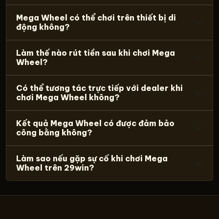
Mega Wheel có thể chơi trên thiết bị di
động không?
Làm thế nào rút tiền sau khi chơi Mega
Wheel?
Có thể tương tác trực tiếp với dealer khi
chơi Mega Wheel không?
Kết quả Mega Wheel có được đảm bảo
công bằng không?
Làm sao nếu gặp sự cố khi chơi Mega
Wheel trên 29win?