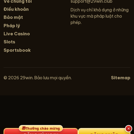
Về chúng tôi
support@29win.club
Điều khoản
Dịch vụ chỉ khả dụng ở những
khu vực mà pháp luật cho
Bảo mật
phép.
Pháp lý
Live Casino
Slots
Sportsbook
Sitemap
© 2026 29win. Bảo lưu mọi quyền.
🎁
×
Thưởng chào mừng