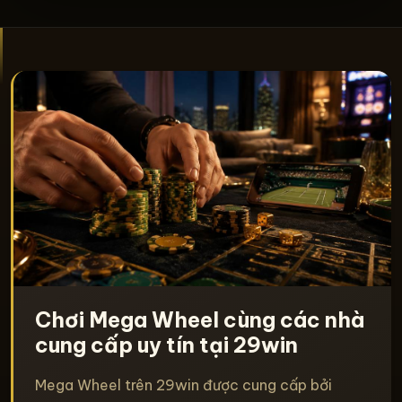
Chơi Mega Wheel cùng các nhà
cung cấp uy tín tại 29win
Mega Wheel trên 29win được cung cấp bởi