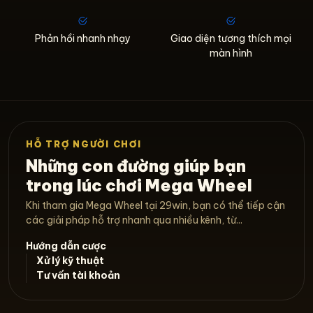
Phản hồi nhanh nhạy
Giao diện tương thích mọi
màn hình
HỖ TRỢ NGƯỜI CHƠI
Những con đường giúp bạn
trong lúc chơi Mega Wheel
Khi tham gia Mega Wheel tại 29win, bạn có thể tiếp cận
các giải pháp hỗ trợ nhanh qua nhiều kênh, từ...
Hướng dẫn cược
Xử lý kỹ thuật
Tư vấn tài khoản