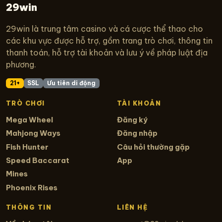
29win
29win là trung tâm casino và cá cược thể thao cho
các khu vực được hỗ trợ, gồm trang trò chơi, thông tin
thanh toán, hỗ trợ tài khoản và lưu ý về pháp luật địa
phương.
21+
SSL
Ưu tiên di động
TRÒ CHƠI
TÀI KHOẢN
Mega Wheel
Đăng ký
Mahjong Ways
Đăng nhập
Fish Hunter
Câu hỏi thường gặp
Speed Baccarat
App
Mines
Phoenix Rises
THÔNG TIN
LIÊN HỆ