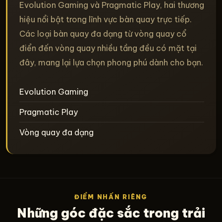
Evolution Gaming và Pragmatic Play, hai thương
hiệu nổi bật trong lĩnh vực bàn quay trực tiếp.
Các loại bàn quay đa dạng từ vòng quay cổ
điển đến vòng quay nhiều tầng đều có mặt tại
đây, mang lại lựa chọn phong phú dành cho bạn.
Evolution Gaming
Pragmatic Play
Vòng quay đa dạng
ĐIỂM NHẤN RIÊNG
Những góc đặc sắc trong trải