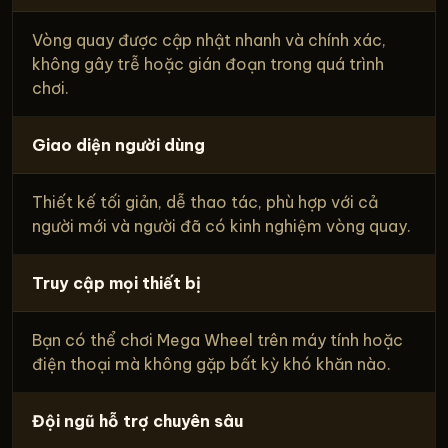
Vòng quay được cập nhật nhanh và chính xác,
không gây trễ hoặc gián đoạn trong quá trình
chơi.
Giao diện người dùng
Thiết kế tối giản, dễ thao tác, phù hợp với cả
người mới và người đã có kinh nghiệm vòng quay.
Truy cập mọi thiết bị
Bạn có thể chơi Mega Wheel trên máy tính hoặc
điện thoại mà không gặp bất kỳ khó khăn nào.
Đội ngũ hỗ trợ chuyên sâu