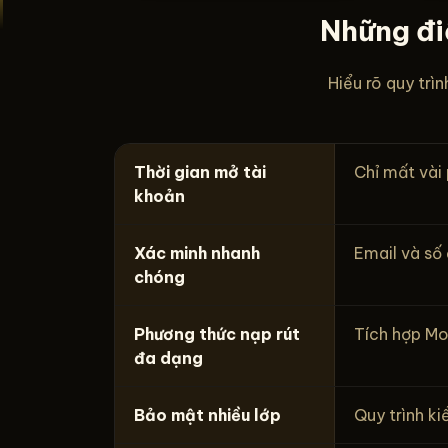
Những đi
Hiểu rõ quy trì
Thời gian mở tài
Chỉ mất vài
khoản
Xác minh nhanh
Email và số
chóng
Phương thức nạp rút
Tích hợp Mo
đa dạng
Bảo mật nhiều lớp
Quy trình ki