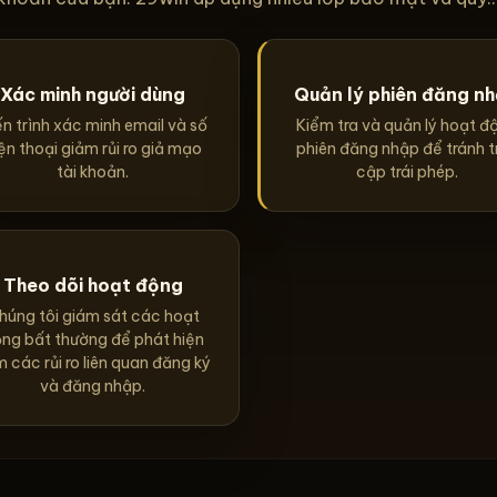
Xác minh người dùng
Quản lý phiên đăng n
ến trình xác minh email và số
Kiểm tra và quản lý hoạt đ
ện thoại giảm rủi ro giả mạo
phiên đăng nhập để tránh t
tài khoản.
cập trái phép.
Theo dõi hoạt động
húng tôi giám sát các hoạt
ng bất thường để phát hiện
 các rủi ro liên quan đăng ký
và đăng nhập.