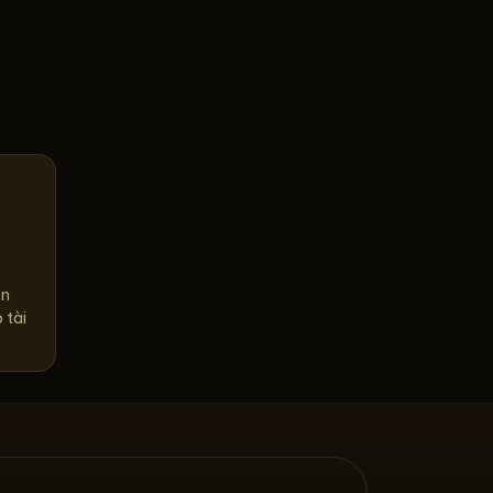
ền
 tài